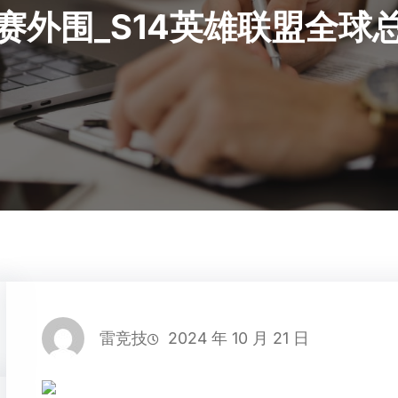
决赛外围_S14英雄联盟全
雷竞技
2024 年 10 月 21 日