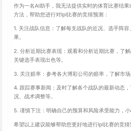
作为一名AI助手，我无法提供实时的体育比赛结
方法，帮助您进行对lpl比赛的竞猜预测：
1. 关注战队信息：了解每支战队的近况、选手阵
果。
2. 分析近期比赛表现：观看和分析近期比赛，了
关键选手表现出色等。
3. 关注赔率：参考各大博彩公司的赔率，了解市
4. 跟踪赛事新闻：及时了解各个战队的最新动态
况、战术调整等。
5. 谨慎下注：明确自己的预算和风险承受能力，
希望以上建议能够帮助您更好地进行lpl比赛的竞