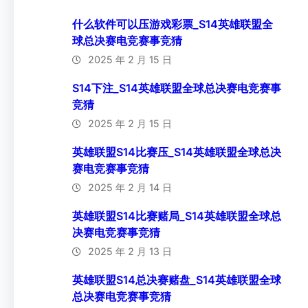
什么软件可以压游戏彩票_S14英雄联盟全
球总决赛电竞赛事竞猜
2025 年 2 月 15 日
S14下注_S14英雄联盟全球总决赛电竞赛事
竞猜
2025 年 2 月 15 日
英雄联盟S14比赛压_S14英雄联盟全球总决
赛电竞赛事竞猜
2025 年 2 月 14 日
英雄联盟S14比赛赌局_S14英雄联盟全球总
决赛电竞赛事竞猜
2025 年 2 月 13 日
英雄联盟S14总决赛赌盘_S14英雄联盟全球
总决赛电竞赛事竞猜