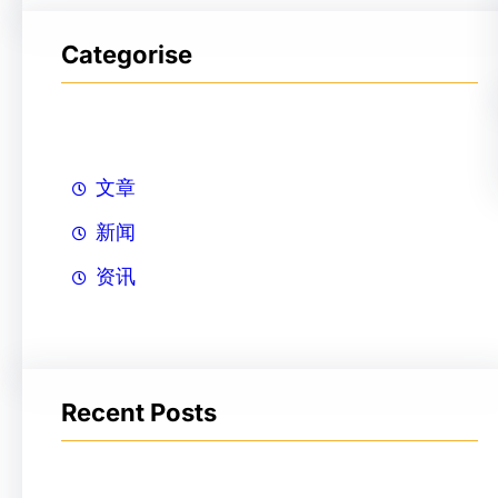
Categorise
文章
新闻
资讯
Recent Posts