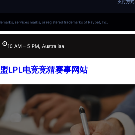
10 AM – 5 PM, Australiaa
联盟LPL电竞竞猜赛事网站