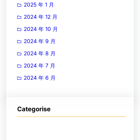
2025 年 1 月
2024 年 12 月
2024 年 10 月
2024 年 9 月
2024 年 8 月
2024 年 7 月
2024 年 6 月
Categorise