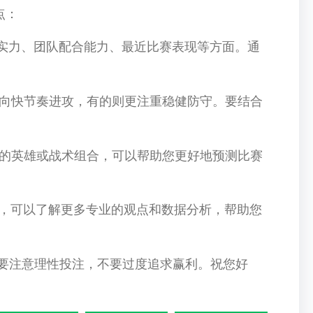
点：
手实力、团队配合能力、最近比赛表现等方面。通
偏向快节奏进攻，有的则更注重稳健防守。要结合
长的英雄或战术组合，可以帮助您更好地预测比赛
荐，可以了解更多专业的观点和数据分析，帮助您
要注意理性投注，不要过度追求赢利。祝您好