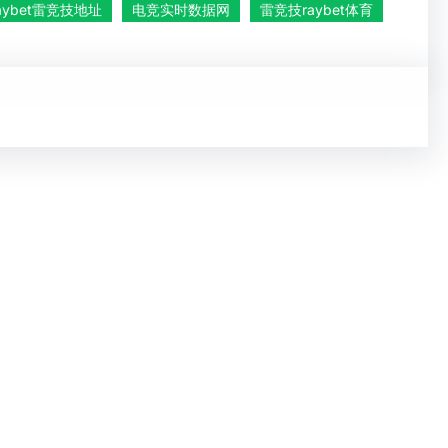
aybet雷竞技地址
电竞实时数据网
雷竞技raybet体育