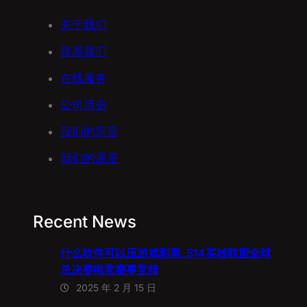
关于我们
联系我们
在线服务
公司历史
我们的宗旨
我们的愿景
Recent News
什么软件可以压游戏彩票_S14英雄联盟全球
总决赛电竞赛事竞猜
2025 年 2 月 15 日