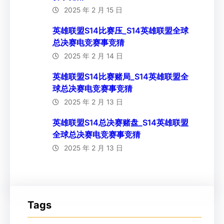
2025 年 2 月 15 日
英雄联盟S14比赛压_S14英雄联盟全球
总决赛电竞赛事竞猜
2025 年 2 月 14 日
英雄联盟S14比赛赌局_S14英雄联盟全
球总决赛电竞赛事竞猜
2025 年 2 月 13 日
英雄联盟S14总决赛赌盘_S14英雄联盟
全球总决赛电竞赛事竞猜
2025 年 2 月 13 日
Tags