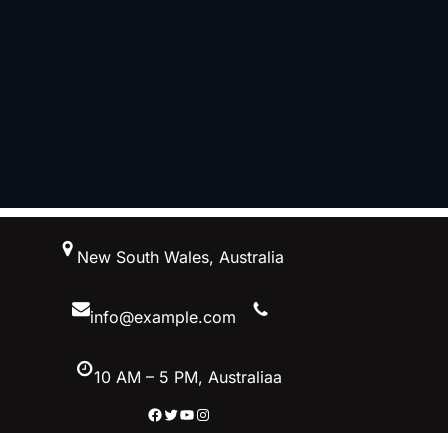
New South Wales, Australia
info@example.com
10 AM – 5 PM, Australiaa
Facebook
Twitter
YouTube
Instagram