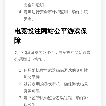
安全和透明。
定期进行安全审计和监测，确保系统
安全。
电竞投注网站公平游戏保
障
为了保障游戏的公平性，电竞投注网站通常
会采取以下措施：
使用随机数生成器确保游戏的随机性
和公平性。
进行定期的游戏审核，确保游戏结果
真实可靠。
建立监管机构监督游戏过程，确保游
戏公平。