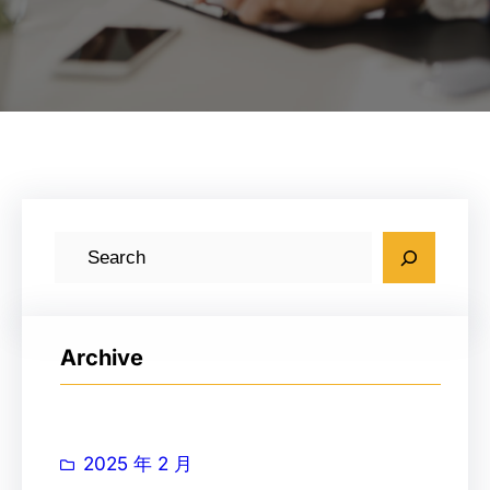
搜
索
Archive
2025 年 2 月