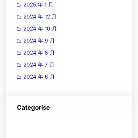
2025 年 1 月
2024 年 12 月
2024 年 10 月
2024 年 9 月
2024 年 8 月
2024 年 7 月
2024 年 6 月
Categorise