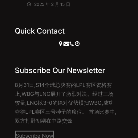
2025 年 2 月 15 日
Quick Contact
Subscribe Our Newsletter
8月31日,S14全球总决赛的LPL赛区资格赛
上,WBG与LNG展开了激烈对决。经过三场
较量,LNG以3-0的绝对优势横扫WBG,成功
夺得LPL赛区三号种子的席位。 首场比赛中,
双方打野初期在中路交锋
Subscribe Now