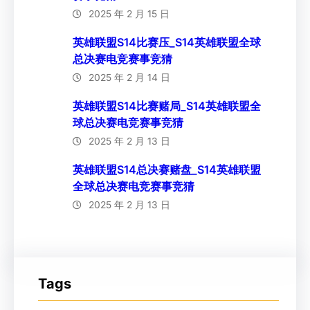
2025 年 2 月 15 日
英雄联盟S14比赛压_S14英雄联盟全球
总决赛电竞赛事竞猜
2025 年 2 月 14 日
英雄联盟S14比赛赌局_S14英雄联盟全
球总决赛电竞赛事竞猜
2025 年 2 月 13 日
英雄联盟S14总决赛赌盘_S14英雄联盟
全球总决赛电竞赛事竞猜
2025 年 2 月 13 日
Tags