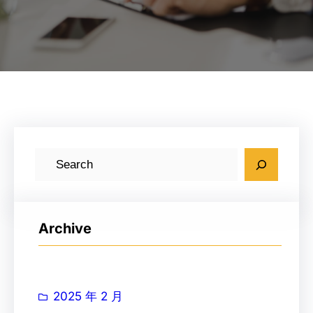
搜
索
Archive
2025 年 2 月