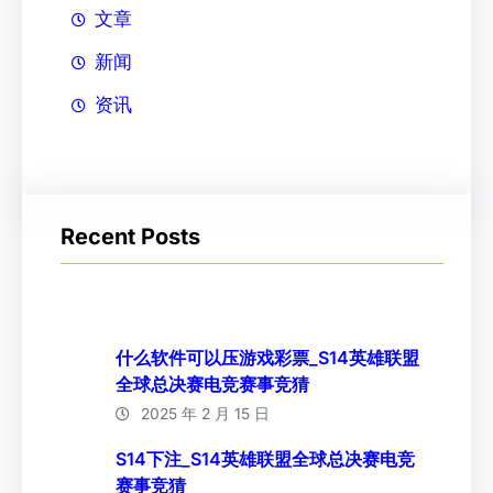
文章
新闻
资讯
Recent Posts
什么软件可以压游戏彩票_S14英雄联盟
全球总决赛电竞赛事竞猜
2025 年 2 月 15 日
S14下注_S14英雄联盟全球总决赛电竞
赛事竞猜