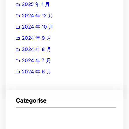
2025 年 1 月
2024 年 12 月
2024 年 10 月
2024 年 9 月
2024 年 8 月
2024 年 7 月
2024 年 6 月
Categorise