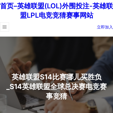
首页–英雄联盟(LOL)外围投注-英雄联
盟LPL电竞竞猜赛事网站
立即加入
英雄联盟S14比赛哪儿买胜负
_S14英雄联盟全球总决赛电竞赛
事竞猜