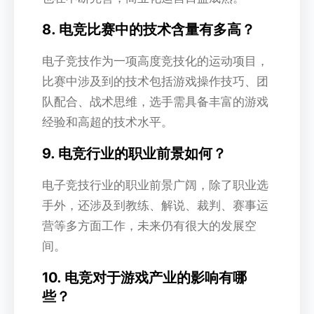
8. 电竞比赛中的技术含量有多高？
电子竞技作为一项高度竞技化的运动项目，
比赛中涉及到的技术包括游戏操作技巧、团
队配合、战术思维，选手需具备丰富的游戏
经验和高超的技术水平。
9. 电竞行业的职业前景如何？
电子竞技行业的职业前景广阔，除了职业选
手外，还涉及到教练、解说、裁判、赛事运
营等多方面工作，未来仍有很大的发展空
间。
10. 电竞对于游戏产业的影响有哪
些？