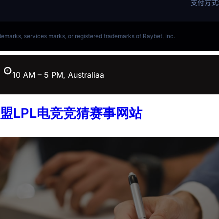
10 AM – 5 PM, Australiaa
联盟LPL电竞竞猜赛事网站