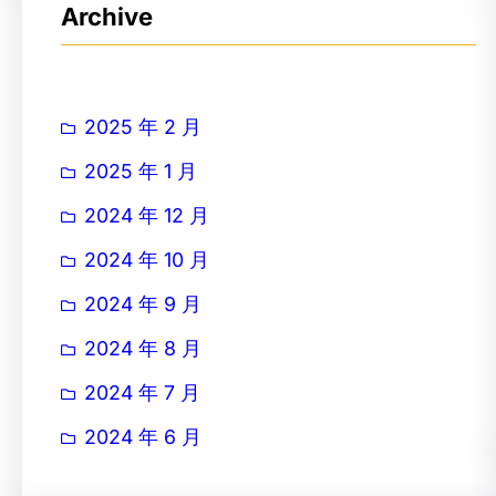
Archive
2025 年 2 月
2025 年 1 月
2024 年 12 月
2024 年 10 月
2024 年 9 月
2024 年 8 月
2024 年 7 月
2024 年 6 月