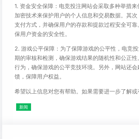
1. 资金安全保障：电竞投注网站会采取多种举措
加密技术来保护用户的个人信息和交易数据。其次
支付方式，并确保用户的存款和提款过程安全可靠
保用户资金的安全性。
2. 游戏公平保障：为了保障游戏的公平性，电竞
期的审核和检测，确保游戏结果的随机性和公正性
行为，确保游戏的公平竞技环境。另外，网站还会
馈，保障用户权益。
希望以上信息对您有帮助。如果需要进一步了解或
新闻