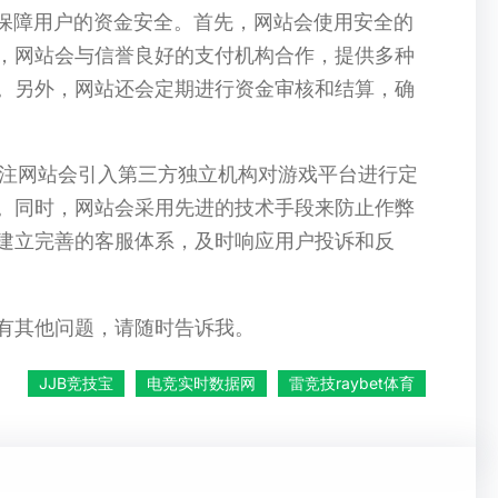
来保障用户的资金安全。首先，网站会使用安全的
，网站会与信誉良好的支付机构合作，提供多种
。另外，网站还会定期进行资金审核和结算，确
投注网站会引入第三方独立机构对游戏平台进行定
。同时，网站会采用先进的技术手段来防止作弊
建立完善的客服体系，及时响应用户投诉和反
有其他问题，请随时告诉我。
JJB竞技宝
电竞实时数据网
雷竞技raybet体育