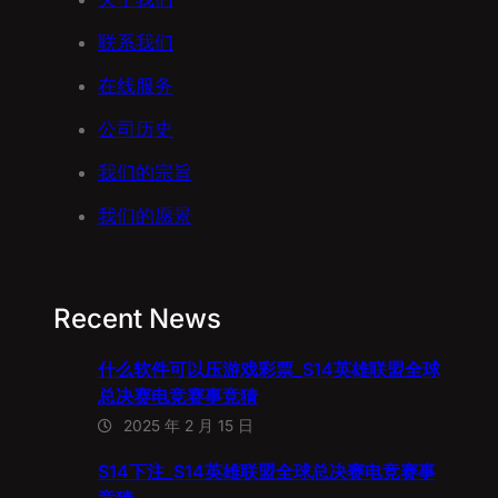
联系我们
在线服务
公司历史
我们的宗旨
我们的愿景
Recent News
什么软件可以压游戏彩票_S14英雄联盟全球
总决赛电竞赛事竞猜
2025 年 2 月 15 日
S14下注_S14英雄联盟全球总决赛电竞赛事
竞猜