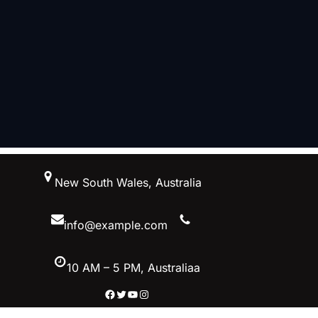
New South Wales, Australia
info@example.com
10 AM – 5 PM, Australiaa
Facebook
Twitter
YouTube
Instagram