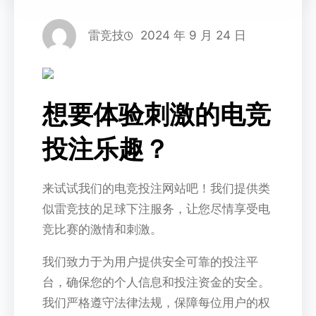
雷竞技
2024 年 9 月 24 日
想要体验刺激的电竞
投注乐趣？
来试试我们的电竞投注网站吧！我们提供类
似雷竞技的足球下注服务，让您尽情享受电
竞比赛的激情和刺激。
我们致力于为用户提供安全可靠的投注平
台，确保您的个人信息和投注资金的安全。
我们严格遵守法律法规，保障每位用户的权