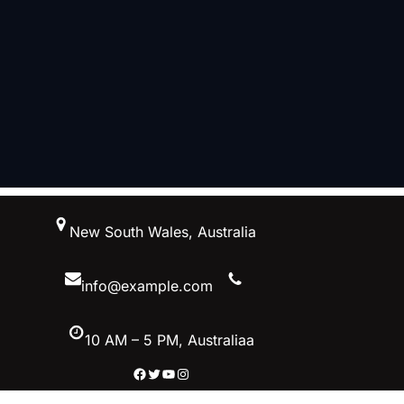
New South Wales, Australia
info@example.com
10 AM – 5 PM, Australiaa
Facebook
Twitter
YouTube
Instagram