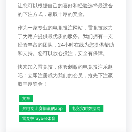
让您可以根据自己的喜好和经验选择最适合
的下注方式，赢取丰厚的奖金。
作为一家专业的电竞投注网站，雷竞技致力
于为用户提供最优质的服务。我们拥有一支
经验丰富的团队，24小时在线为您提供帮助
和支持。您可以放心投注，安全有保障。
快来加入雷竞技，体验刺激的电竞投注乐趣
吧！立即注册成为我们的会员，抢先下注赢
取丰厚奖金！
文章
买电竞比赛输赢的app
电竞实时数据网
雷竞技raybet体育