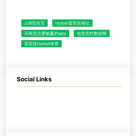
JJB竞技宝
raybet雷竞技地址
买电竞比赛输赢的app
电竞实时数据网
雷竞技raybet体育
Social Links
Facebook
Twitter
LinkedIn
Instagram