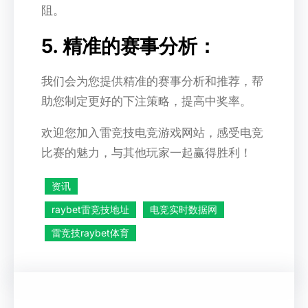
阻。
5. 精准的赛事分析：
我们会为您提供精准的赛事分析和推荐，帮
助您制定更好的下注策略，提高中奖率。
欢迎您加入雷竞技电竞游戏网站，感受电竞
比赛的魅力，与其他玩家一起赢得胜利！
资讯
raybet雷竞技地址
电竞实时数据网
雷竞技raybet体育