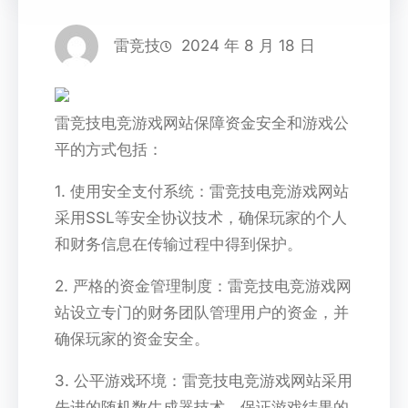
雷竞技
2024 年 8 月 18 日
雷竞技电竞游戏网站保障资金安全和游戏公
平的方式包括：
1. 使用安全支付系统：雷竞技电竞游戏网站
采用SSL等安全协议技术，确保玩家的个人
和财务信息在传输过程中得到保护。
2. 严格的资金管理制度：雷竞技电竞游戏网
站设立专门的财务团队管理用户的资金，并
确保玩家的资金安全。
3. 公平游戏环境：雷竞技电竞游戏网站采用
先进的随机数生成器技术，保证游戏结果的