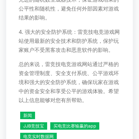
公平性和随机性，避免任何外部因素对游戏
结果的影响。
4. 强大的安全防护系统：雷竞技电竞游戏网
站使用最新的安全技术和防护系统，保护玩
家账户不受黑客攻击和恶意软件的影响。
总的来说，雷竞技电竞游戏网站通过严格的
资金管理制度、安全支付系统、公平游戏环
境和强大的安全防护系统，确保玩家在游戏
中的资金安全和享受公平的游戏体验。希望
以上信息能够对您有所帮助。
新闻
JJB竞技宝
买电竞比赛输赢的app
电竞实时数据网