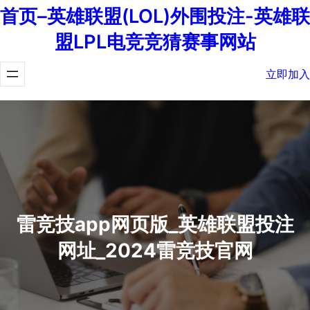
首页–英雄联盟(LOL)外围投注-英雄联
盟LPL电竞竞猜赛事网站
立即加入
雷竞技app网页版_英雄联盟投注
网址_2024雷竞技官网