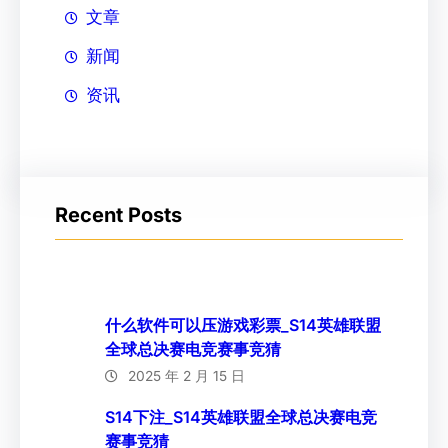
文章
新闻
资讯
Recent Posts
什么软件可以压游戏彩票_S14英雄联盟
全球总决赛电竞赛事竞猜
2025 年 2 月 15 日
S14下注_S14英雄联盟全球总决赛电竞
赛事竞猜