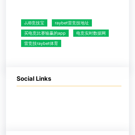
JJB竞技宝
raybet雷竞技地址
买电竞比赛输赢的app
电竞实时数据网
雷竞技raybet体育
Social Links
Facebook
Twitter
LinkedIn
Instagram