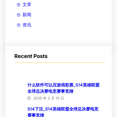
文章
新闻
资讯
Recent Posts
什么软件可以压游戏彩票_S14英雄联盟
全球总决赛电竞赛事竞猜
2025 年 2 月 15 日
S14下注_S14英雄联盟全球总决赛电竞
赛事竞猜