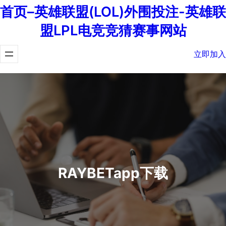
首页–英雄联盟(LOL)外围投注-英雄联
盟LPL电竞竞猜赛事网站
立即加入
RAYBETapp下载