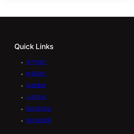
Quick Links
关于我们
联系我们
在线服务
公司历史
我们的宗旨
我们的愿景