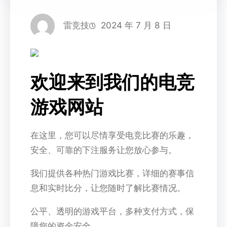
雷竞技
2024 年 7 月 8 日
欢迎来到我们的电竞
游戏网站
在这里，您可以尽情享受电竞比赛的乐趣，
安全、可靠的下注服务让您放心参与。
我们提供各种热门游戏比赛，详细的赛事信
息和实时比分，让您随时了解比赛情况。
公平、透明的游戏平台，多种支付方式，保
障您的资金安全。