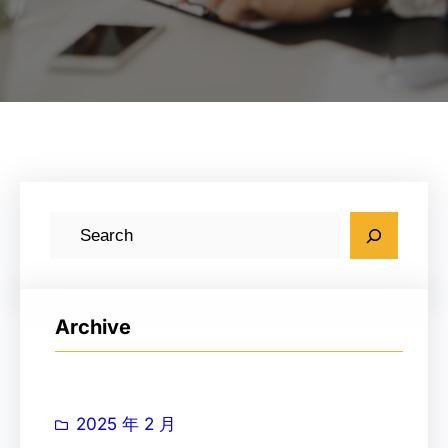
搜
索
Archive
2025 年 2 月