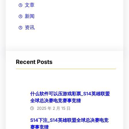
文章
新闻
资讯
Recent Posts
什么软件可以压游戏彩票_S14英雄联盟
全球总决赛电竞赛事竞猜
2025 年 2 月 15 日
S14下注_S14英雄联盟全球总决赛电竞
赛事竞猜