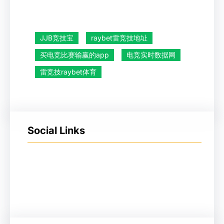
JJB竞技宝
raybet雷竞技地址
买电竞比赛输赢的app
电竞实时数据网
雷竞技raybet体育
Social Links
Facebook
Twitter
LinkedIn
Instagram