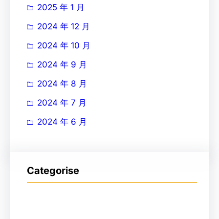
2025 年 1 月
2024 年 12 月
2024 年 10 月
2024 年 9 月
2024 年 8 月
2024 年 7 月
2024 年 6 月
Categorise