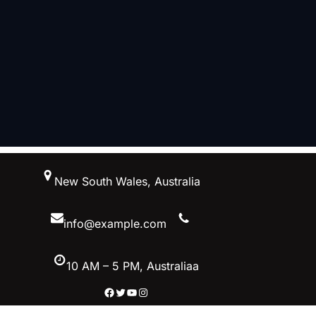
New South Wales, Australia
info@example.com
10 AM – 5 PM, Australiaa
Facebook
Twitter
YouTube
Instagram