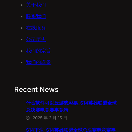
关于我们
联系我们
在线服务
公司历史
我们的宗旨
我们的愿景
Recent News
什么软件可以压游戏彩票_S14英雄联盟全球
总决赛电竞赛事竞猜
2025 年 2 月 15 日
S14下注_S14英雄联盟全球总决赛电竞赛事