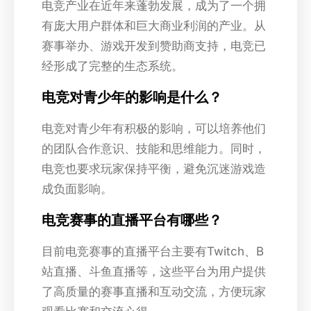
电竞产业在近年来蓬勃发展，成为了一个拥
有庞大用户群体和巨大商业利润的产业。从
赛事举办、游戏开发到赞助商支持，电竞已
经形成了完整的生态系统。
电竞对青少年的影响是什么？
电竞对青少年有积极的影响，可以培养他们
的团队合作意识、技能和思维能力。同时，
电竞也要求玩家保持平衡，避免沉迷游戏造
成负面影响。
电竞赛事的直播平台有哪些？
目前电竞赛事的直播平台主要有Twitch、B
站直播、斗鱼直播等，这些平台为用户提供
了高质量的赛事直播和互动交流，方便玩家