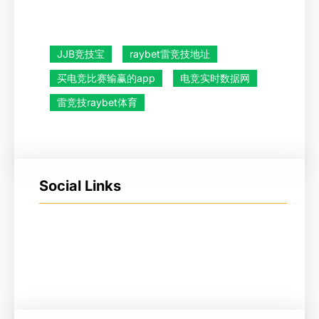
JJB竞技宝
raybet雷竞技地址
买电竞比赛输赢的app
电竞实时数据网
雷竞技raybet体育
Social Links
Facebook
Twitter
LinkedIn
Instagram