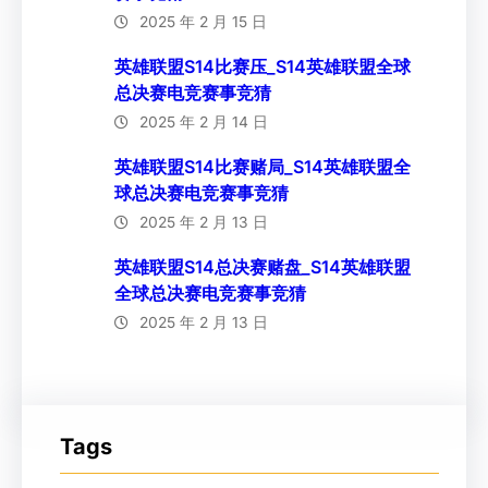
2025 年 2 月 15 日
英雄联盟S14比赛压_S14英雄联盟全球
总决赛电竞赛事竞猜
2025 年 2 月 14 日
英雄联盟S14比赛赌局_S14英雄联盟全
球总决赛电竞赛事竞猜
2025 年 2 月 13 日
英雄联盟S14总决赛赌盘_S14英雄联盟
全球总决赛电竞赛事竞猜
2025 年 2 月 13 日
Tags