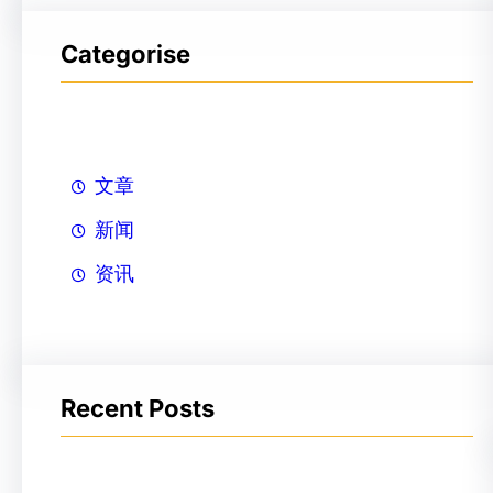
Categorise
文章
新闻
资讯
Recent Posts