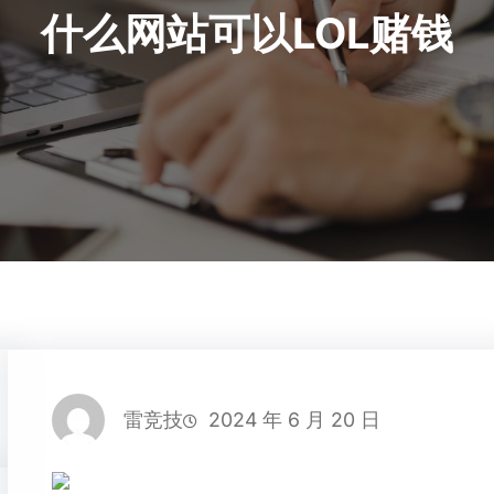
什么网站可以LOL赌钱
雷竞技
2024 年 6 月 20 日