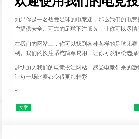
欢迎使用我们的电竞投
如果你是一名热爱足球的电竞迷，那么我们的电竞
户提供安全、可靠的足球下注服务，让你可以尽情
在我们的网站上，你可以找到各种各样的足球比赛
到。我们的投注系统简单易用，让你可以轻松选择
赶快加入我们的电竞投注网站，感受电竞带来的激
让每一场比赛都变得更加精彩！
“`
文章