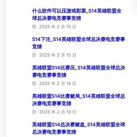
什么软件可以压游戏彩票_S14英雄联盟全
球总决赛电竞赛事竞猜
2025 年 2 月 15 日
S14下注_S14英雄联盟全球总决赛电竞赛事
竞猜
2025 年 2 月 15 日
英雄联盟S14比赛压_S14英雄联盟全球总决
赛电竞赛事竞猜
2025 年 2 月 14 日
英雄联盟S14比赛赌局_S14英雄联盟全球总
决赛电竞赛事竞猜
2025 年 2 月 13 日
英雄联盟S14总决赛赌盘_S14英雄联盟全球
总决赛电竞赛事竞猜