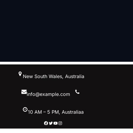
New South Wales, Australia
info@example.com
10 AM – 5 PM, Australiaa
Facebook
Twitter
YouTube
Instagram