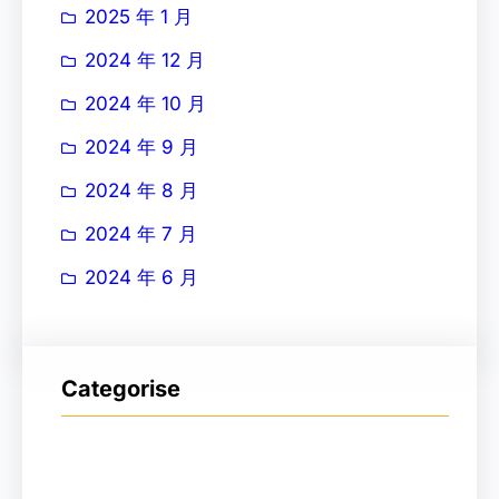
2025 年 1 月
2024 年 12 月
2024 年 10 月
2024 年 9 月
2024 年 8 月
2024 年 7 月
2024 年 6 月
Categorise