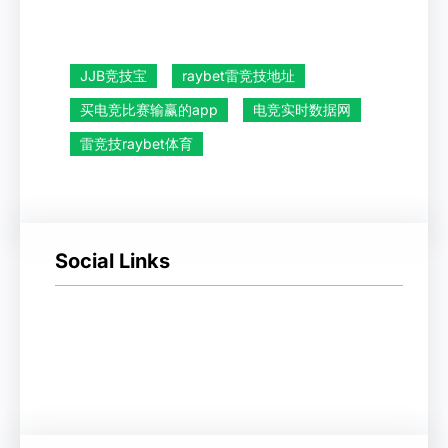
JJB竞技宝
raybet雷竞技地址
买电竞比赛输赢的app
电竞实时数据网
雷竞技raybet体育
Social Links
Facebook
Twitter
LinkedIn
Instagram