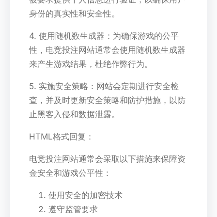
身份的真实性和安全性。
4. 使用随机数生成器：为确保游戏的公平
性，电竞投注网站通常会使用随机数生成器
来产生游戏结果，杜绝作弊行为。
5. 实施安全策略：网站会定期进行安全检
查，并及时更新安全策略和防护措施，以防
止黑客入侵和数据泄露。
HTML格式回复：
电竞投注网站通常会采取以下措施来保障资
金安全和游戏公平性：
使用安全的加密技术
遵守监管要求