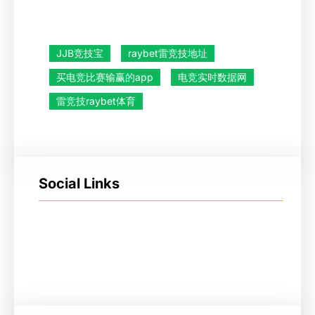
JJB竞技宝
raybet雷竞技地址
买电竞比赛输赢的app
电竞实时数据网
雷竞技raybet体育
Social Links
Facebook
Twitter
LinkedIn
Instagram