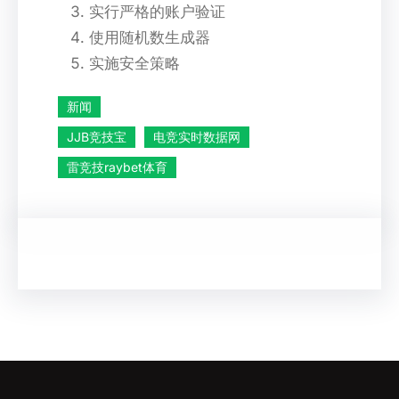
实行严格的账户验证
使用随机数生成器
实施安全策略
新闻
JJB竞技宝
电竞实时数据网
雷竞技raybet体育