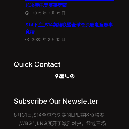
总决赛电竞赛事竞猜
2025 年 2 月 15 日
S14下注_S14英雄联盟全球总决赛电竞赛事
竞猜
2025 年 2 月 15 日
Quick Contact
Subscribe Our Newsletter
8月31日,S14全球总决赛的LPL赛区资格赛
上,WBG与LNG展开了激烈对决。经过三场