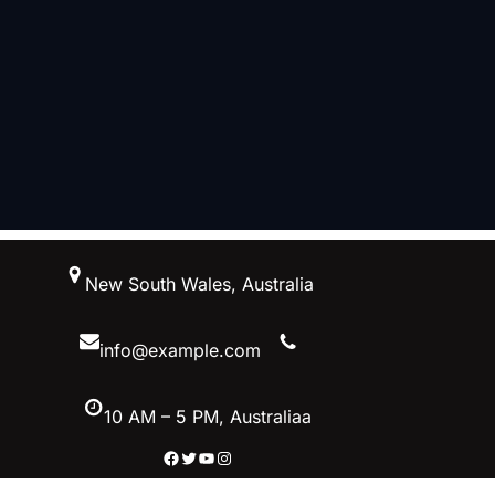
New South Wales, Australia
info@example.com
10 AM – 5 PM, Australiaa
Facebook
Twitter
YouTube
Instagram