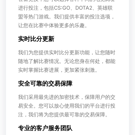
进行投注，包括CS:GO、DOTA2、英雄联
盟等热门游戏。我们提供丰富的投注选项，
让您在比赛中体验更多的乐趣。
实时比分更新
我们为您提供实时比分更新功能，让您随时
随地了解比赛情况。无论您身在何处，都能
实时掌握比赛进展，更加紧张刺激。
安全可靠的交易保障
我们采用最先进的加密技术，保障用户的交
易安全。您可以放心使用我们的平台进行投
注，我们将为您提供最可靠的交易保障。
专业的客户服务团队