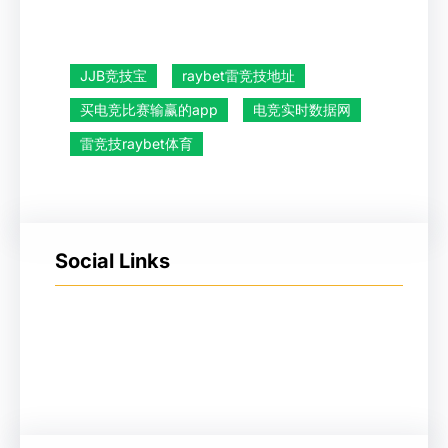
JJB竞技宝
raybet雷竞技地址
买电竞比赛输赢的app
电竞实时数据网
雷竞技raybet体育
Social Links
Facebook
Twitter
LinkedIn
Instagram