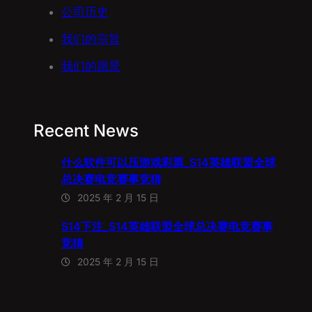
公司历史
我们的宗旨
我们的愿景
Recent News
什么软件可以压游戏彩票_S14英雄联盟全球
总决赛电竞赛事竞猜
2025 年 2 月 15 日
S14下注_S14英雄联盟全球总决赛电竞赛事
竞猜
2025 年 2 月 15 日