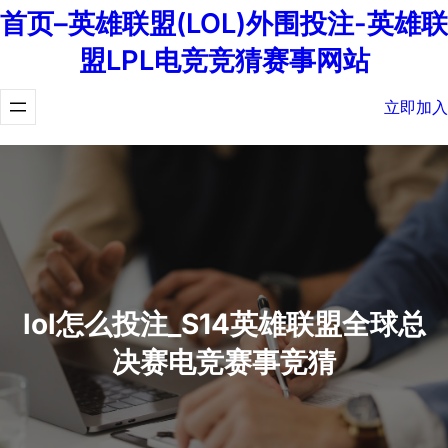
首页–英雄联盟(LOL)外围投注-英雄联
盟LPL电竞竞猜赛事网站
立即加入
lol怎么投注_S14英雄联盟全球总
决赛电竞赛事竞猜