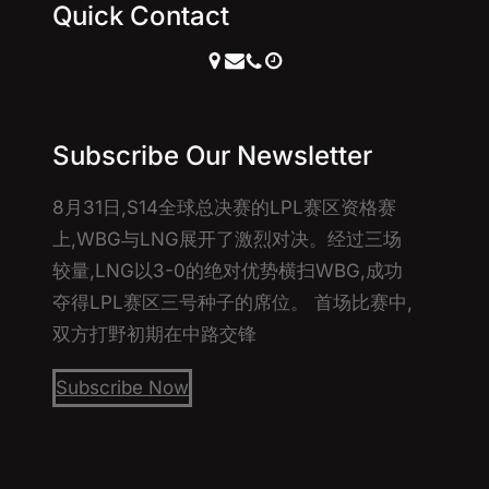
Quick Contact
Subscribe Our Newsletter
8月31日,S14全球总决赛的LPL赛区资格赛
上,WBG与LNG展开了激烈对决。经过三场
较量,LNG以3-0的绝对优势横扫WBG,成功
夺得LPL赛区三号种子的席位。 首场比赛中,
双方打野初期在中路交锋
Subscribe Now