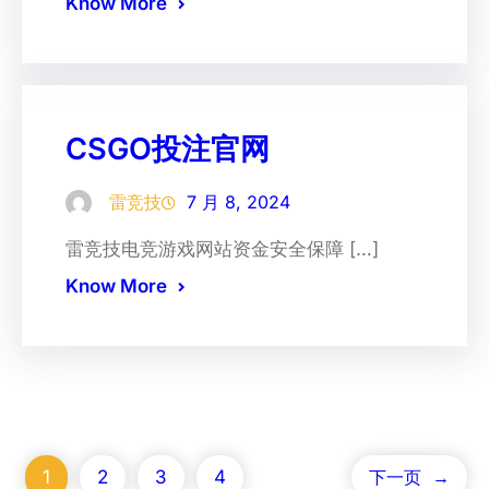
Know More
CSGO投注官网
雷竞技
7 月 8, 2024
雷竞技电竞游戏网站资金安全保障 […]
Know More
1
2
3
4
下一页
→