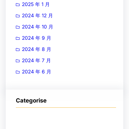
2025 年 1 月
2024 年 12 月
2024 年 10 月
2024 年 9 月
2024 年 8 月
2024 年 7 月
2024 年 6 月
Categorise