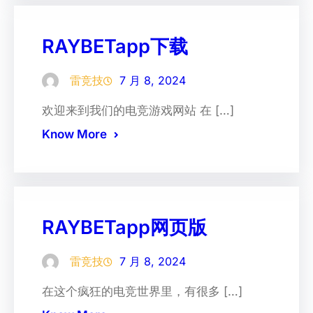
RAYBETapp下载
雷竞技
7 月 8, 2024
欢迎来到我们的电竞游戏网站 在 […]
Know More
RAYBETapp网页版
雷竞技
7 月 8, 2024
在这个疯狂的电竞世界里，有很多 […]