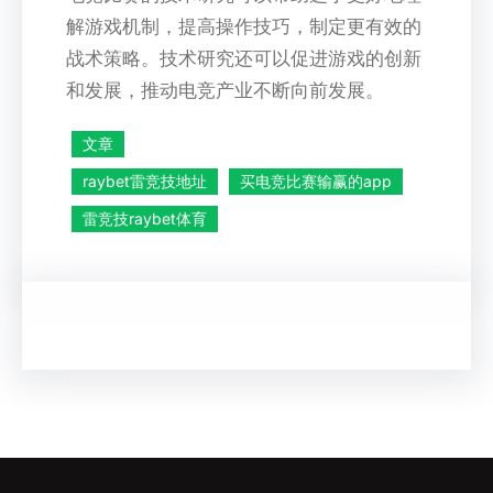
解游戏机制，提高操作技巧，制定更有效的
战术策略。技术研究还可以促进游戏的创新
和发展，推动电竞产业不断向前发展。
文章
raybet雷竞技地址
买电竞比赛输赢的app
雷竞技raybet体育