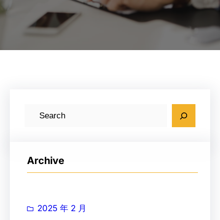
搜
索
Archive
2025 年 2 月