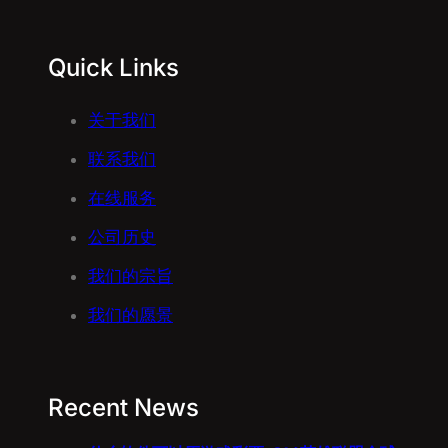
Quick Links
关于我们
联系我们
在线服务
公司历史
我们的宗旨
我们的愿景
Recent News