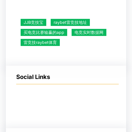
JJB竞技宝
raybet雷竞技地址
买电竞比赛输赢的app
电竞实时数据网
雷竞技raybet体育
Social Links
Facebook
Twitter
LinkedIn
Instagram