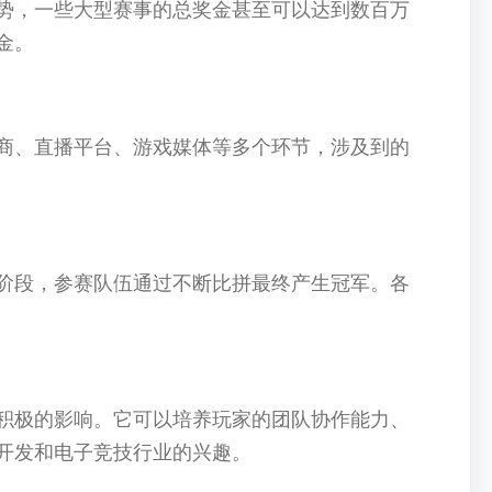
势，一些大型赛事的总奖金甚至可以达到数百万
金。
商、直播平台、游戏媒体等多个环节，涉及到的
阶段，参赛队伍通过不断比拼最终产生冠军。各
积极的影响。它可以培养玩家的团队协作能力、
开发和电子竞技行业的兴趣。