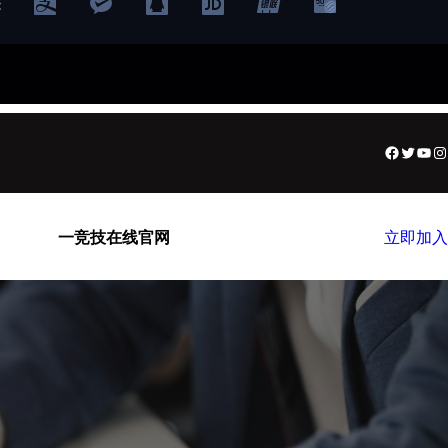
Facebo
Twitte
You
In
一竞技在线官网
立即加入