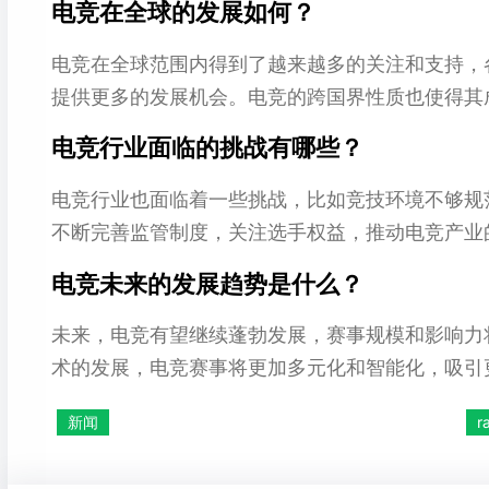
电竞在全球的发展如何？
电竞在全球范围内得到了越来越多的关注和支持，
提供更多的发展机会。电竞的跨国界性质也使得其
电竞行业面临的挑战有哪些？
电竞行业也面临着一些挑战，比如竞技环境不够规
不断完善监管制度，关注选手权益，推动电竞产业
电竞未来的发展趋势是什么？
未来，电竞有望继续蓬勃发展，赛事规模和影响力
术的发展，电竞赛事将更加多元化和智能化，吸引
新闻
r