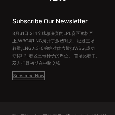
Subscribe Our Newsletter
8月31日,S14全球总决赛的LPL赛区资格赛
上,WBG与LNG展开了激烈对决。经过三场
较量,LNG以3-0的绝对优势横扫WBG,成功
夺得LPL赛区三号种子的席位。 首场比赛中,
双方打野初期在中路交锋
Subscribe Now