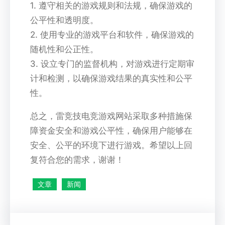
1. 遵守相关的游戏规则和法规，确保游戏的
公平性和透明度。
2. 使用专业的游戏平台和软件，确保游戏的
随机性和公正性。
3. 设立专门的监督机构，对游戏进行定期审
计和检测，以确保游戏结果的真实性和公平
性。
总之，雷竞技电竞游戏网站采取多种措施保
障资金安全和游戏公平性，确保用户能够在
安全、公平的环境下进行游戏。希望以上回
复符合您的需求，谢谢！
文章
新闻