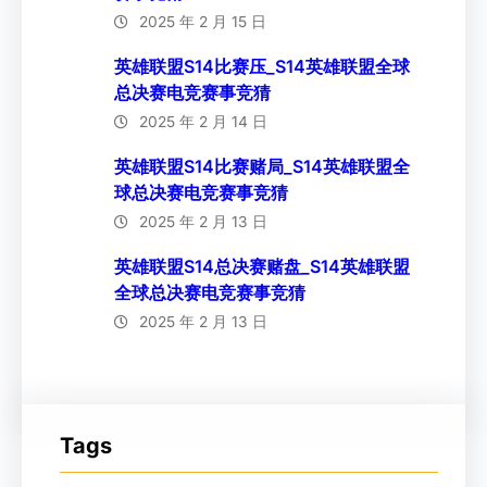
2025 年 2 月 15 日
英雄联盟S14比赛压_S14英雄联盟全球
总决赛电竞赛事竞猜
2025 年 2 月 14 日
英雄联盟S14比赛赌局_S14英雄联盟全
球总决赛电竞赛事竞猜
2025 年 2 月 13 日
英雄联盟S14总决赛赌盘_S14英雄联盟
全球总决赛电竞赛事竞猜
2025 年 2 月 13 日
Tags