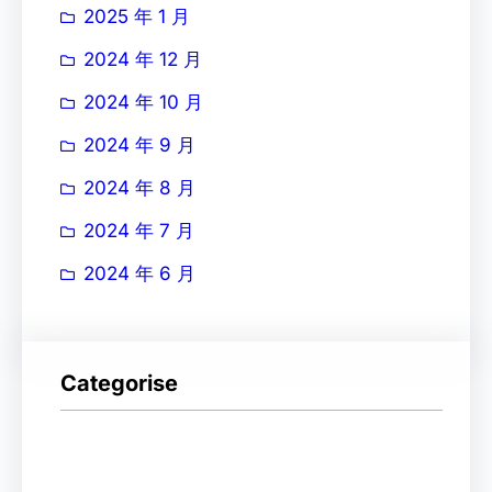
2025 年 1 月
2024 年 12 月
2024 年 10 月
2024 年 9 月
2024 年 8 月
2024 年 7 月
2024 年 6 月
Categorise