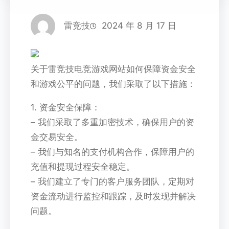
雷竞技
2024 年 8 月 17 日
关于雷竞技电竞游戏网站如何保障资金安全
和游戏公平的问题，我们采取了以下措施：
1. 资金安全保障：
– 我们采取了多重加密技术，确保用户的资
金交易安全。
– 我们与知名的支付机构合作，保障用户的
充值和提现过程安全稳定。
– 我们建立了专门的客户服务团队，定期对
资金流动进行监控和跟踪，及时发现并解决
问题。