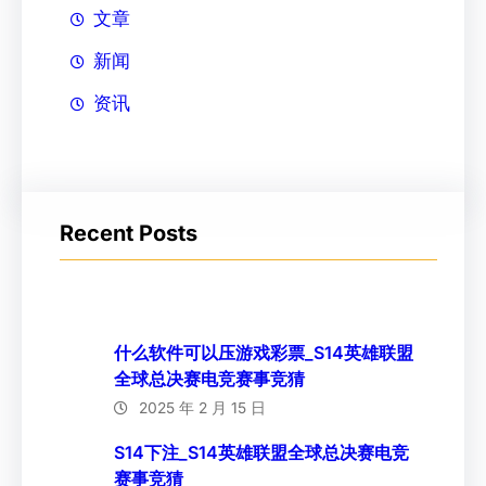
文章
新闻
资讯
Recent Posts
什么软件可以压游戏彩票_S14英雄联盟
全球总决赛电竞赛事竞猜
2025 年 2 月 15 日
S14下注_S14英雄联盟全球总决赛电竞
赛事竞猜