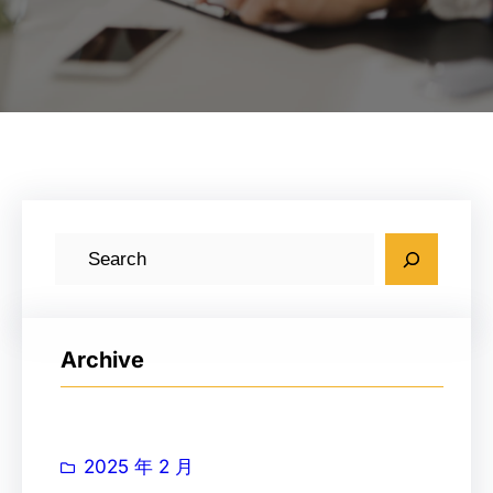
搜
索
Archive
2025 年 2 月