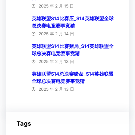
2025 年 2 月 15 日
英雄联盟S14比赛压_S14英雄联盟全球
总决赛电竞赛事竞猜
2025 年 2 月 14 日
英雄联盟S14比赛赌局_S14英雄联盟全
球总决赛电竞赛事竞猜
2025 年 2 月 13 日
英雄联盟S14总决赛赌盘_S14英雄联盟
全球总决赛电竞赛事竞猜
2025 年 2 月 13 日
Tags