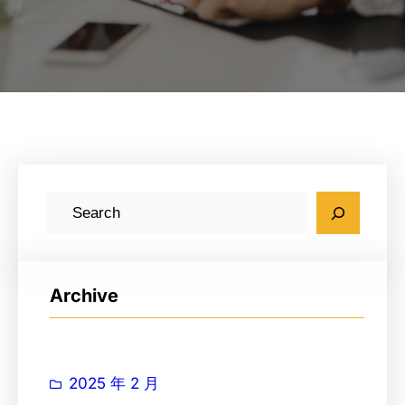
搜
索
Archive
2025 年 2 月