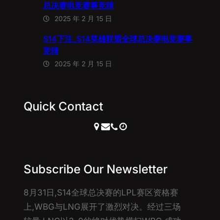
总决赛电竞赛事竞猜
2025 年 2 月 15 日
S14下注_S14英雄联盟全球总决赛电竞赛事
竞猜
2025 年 2 月 15 日
Quick Contact
Subscribe Our Newsletter
8月31日,S14全球总决赛的LPL赛区资格赛
上,WBG与LNG展开了激烈对决。经过三场