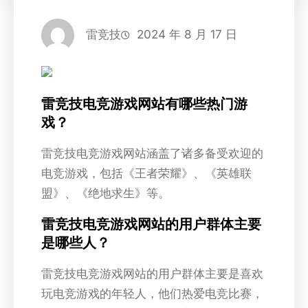
雷竞技
2024 年 8 月 17 日
雷竞技电竞游戏网站有哪些热门游
戏？
雷竞技电竞游戏网站涵盖了诸多备受欢迎的
电竞游戏，包括《王者荣耀》、《英雄联
盟》、《绝地求生》等。
雷竞技电竞游戏网站的用户群体主要
是哪些人？
雷竞技电竞游戏网站的用户群体主要是喜欢
玩电竞游戏的年轻人，他们热爱电竞比赛，