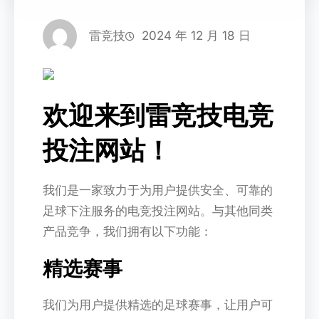
雷竞技
2024 年 12 月 18 日
欢迎来到雷竞技电竞
投注网站！
我们是一家致力于为用户提供安全、可靠的
足球下注服务的电竞投注网站。与其他同类
产品竞争，我们拥有以下功能：
精选赛事
我们为用户提供精选的足球赛事，让用户可