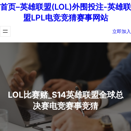
首页–英雄联盟(LOL)外围投注-英雄联
盟LPL电竞竞猜赛事网站
立即加入
LOL比赛赌_S14英雄联盟全球总
决赛电竞赛事竞猜