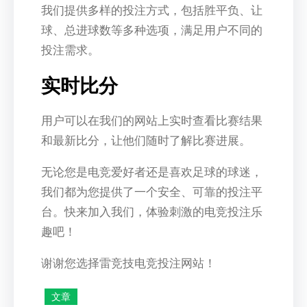
我们提供多样的投注方式，包括胜平负、让
球、总进球数等多种选项，满足用户不同的
投注需求。
实时比分
用户可以在我们的网站上实时查看比赛结果
和最新比分，让他们随时了解比赛进展。
无论您是电竞爱好者还是喜欢足球的球迷，
我们都为您提供了一个安全、可靠的投注平
台。快来加入我们，体验刺激的电竞投注乐
趣吧！
谢谢您选择雷竞技电竞投注网站！
文章